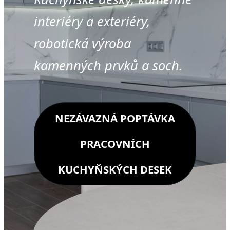
interiéry a exteriéry,
robotická výroba
kamenných prvků a soch.
NEZÁVAZNÁ POPTÁVKA
PRACOVNÍCH
KUCHYŇSKÝCH DESEK