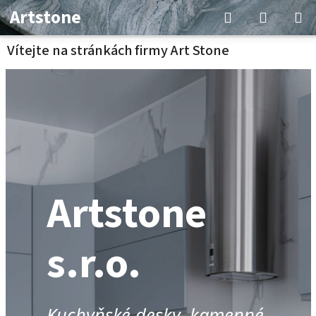
Přejít
Hledat
NÁKUP
Artstone
na
KOŠÍK
obsah
Vítejte na stránkách firmy Art Stone
Artstone
s.r.o.
Kuchyňské desky, kamenné