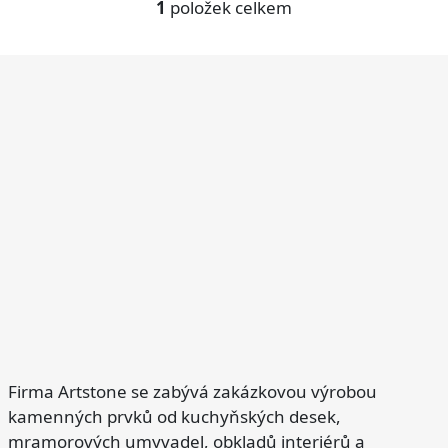
1
položek celkem
O
v
l
Z
á
á
d
p
a
a
c
í
t
p
í
r
v
k
y
v
ý
p
i
s
u
Firma Artstone se zabývá zakázkovou výrobou
kamenných prvků od kuchyňských desek,
mramorových umyvadel, obkladů interiérů a