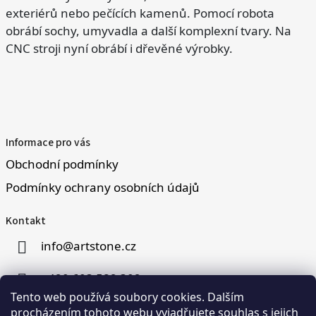
exteriérů nebo pečících kamenů. Pomocí robota
obrábí sochy, umyvadla a další komplexní tvary. Na
CNC stroji nyní obrábí i dřevěné výrobky.
Informace pro vás
Obchodní podmínky
Podmínky ochrany osobních údajů
Kontakt
info
@
artstone.cz
+420 603 582 302
Tento web používá soubory cookies. Dalším
procházením tohoto webu vyjadřujete souhlas s jejich