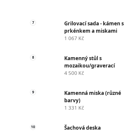
Grilovací sada - kámen s
prkénkem a miskami
1 067 Kč
Kamenný stůl s
mozaikou/graverací
4 500 Kč
Kamenná miska (různé
barvy)
1 331 Kč
Šachová deska