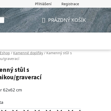
Přihlášení
Registrace
PRÁZDNÝ KOŠÍK
NÁKUPNÍ
KOŠÍK
Eshop
/
Kamenné doplňky
/
Kamenný stůl s
u/graverací
nný stůl s
ikou/graverací
r 62x62 cm
ta