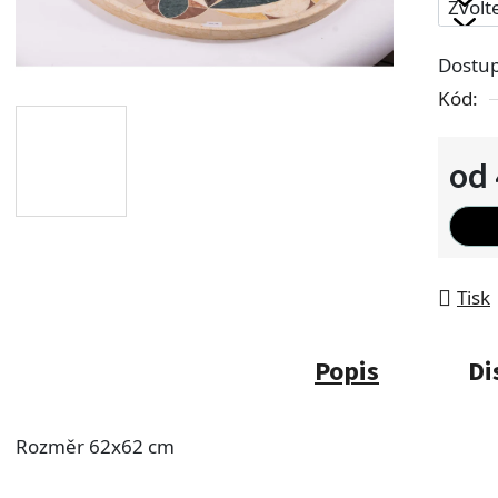
Dostu
Kód:
od
Měrn
Tisk
Popis
Di
Rozměr 62x62 cm