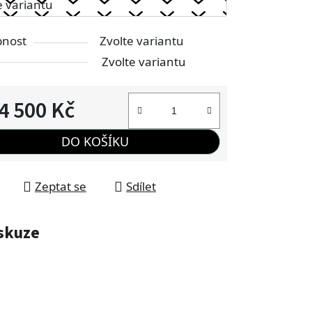
pnost
Zvolte variantu
Zvolte variantu
4 500 Kč
á cena:
DO KOŠÍKU
Zeptat se
Sdílet
skuze