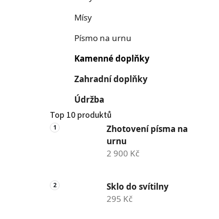
í
p
Mísy
a
n
Písmo na urnu
e
l
Kamenné doplňky
Zahradní doplňky
Údržba
Top 10 produktů
Zhotovení písma na
urnu
2 900 Kč
Sklo do svítilny
295 Kč