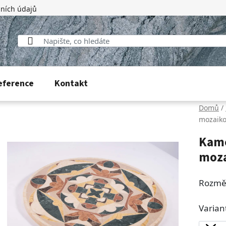
ních údajů
eference
Kontakt
Domů
/
mozaiko
Kame
moza
Rozmě
Varian