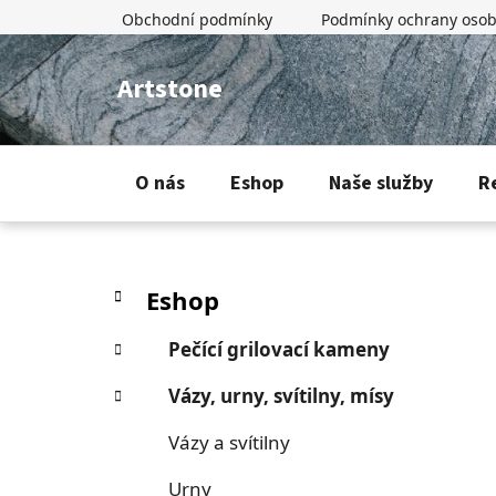
Přejít
Obchodní podmínky
Podmínky ochrany osob
na
obsah
Artstone
O nás
Eshop
Naše služby
R
P
K
Přeskočit
Eshop
a
o
kategorie
t
s
Pečící grilovací kameny
e
t
g
r
Vázy, urny, svítilny, mísy
o
a
r
n
Vázy a svítilny
i
n
e
Urny