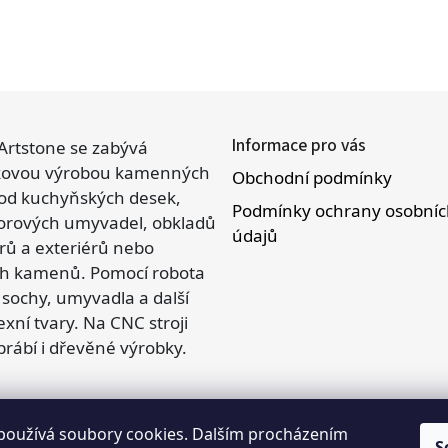
Informace pro vás
Artstone se zabývá
kovou výrobou kamenných
Obchodní podmínky
od kuchyňských desek,
Podmínky ochrany osobníc
rových umyvadel, obkladů
údajů
érů a exteriérů nebo
ch kamenů. Pomocí robota
 sochy, umyvadla a další
xní tvary. Na CNC stroji
brábí i dřevěné výrobky.
používá soubory cookies. Dalším procházením
S