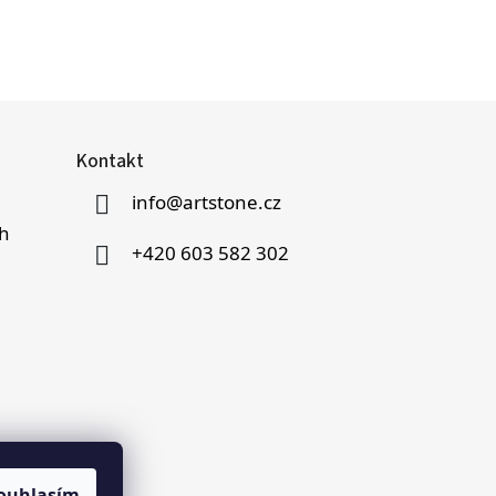
Kontakt
info
@
artstone.cz
h
+420 603 582 302
ouhlasím