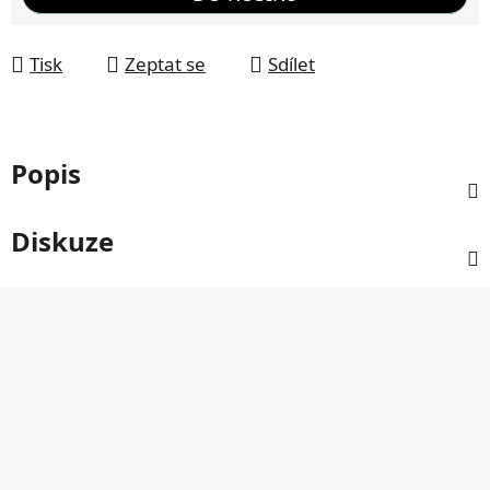
Tisk
Zeptat se
Sdílet
Popis
Diskuze
Z
á
p
a
t
í