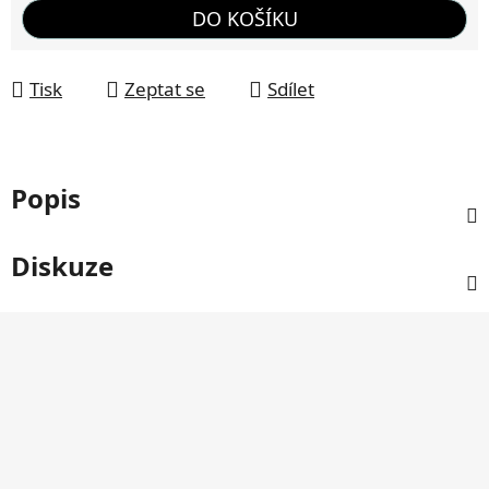
Měrná cena:
DO KOŠÍKU
Tisk
Zeptat se
Sdílet
Popis
Diskuze
Z
á
p
a
t
í