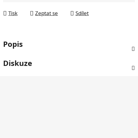
Tisk
Zeptat se
Sdílet
Popis
Diskuze
Z
á
p
a
t
í