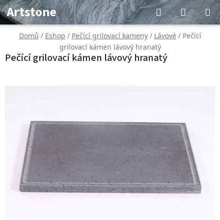
Přejít
Hledat
NÁKUP
Artstone
na
KOŠÍK
obsah
Domů
/
Eshop
/
Pečící grilovací kameny
/
Lávové
/
Pečící
grilovací kámen lávový hranatý
Pečící grilovací kámen lávový hranatý