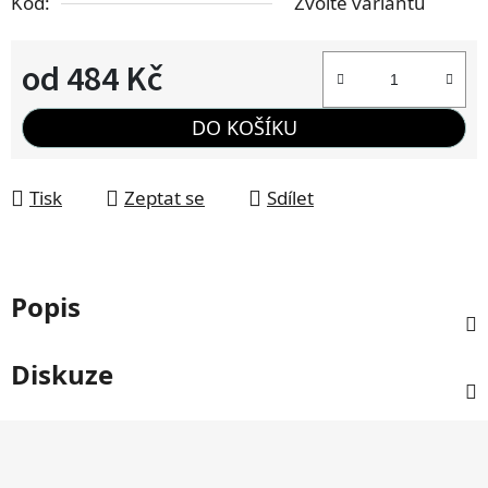
Kód:
Zvolte variantu
od
484 Kč
Měrná cena:
DO KOŠÍKU
Tisk
Zeptat se
Sdílet
Popis
Diskuze
Z
á
p