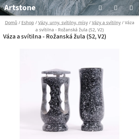
Přejít
Hledat
NÁKUP
Artstone
na
KOŠÍK
obsah
Domů
/
Eshop
/
Vázy, urny, svítilny, mísy
/
Vázy a svítilny
/
Váza
a svítilna - Rožanská žula (S2, V2)
Váza a svítilna - Rožanská žula (S2, V2)