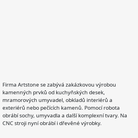
a
t
í
Firma Artstone se zabývá zakázkovou výrobou
kamenných prvků od kuchyňských desek,
mramorových umyvadel, obkladů interiérů a
exteriérů nebo pečících kamenů. Pomocí robota
obrábí sochy, umyvadla a další komplexní tvary. Na
CNC stroji nyní obrábí i dřevěné výrobky.