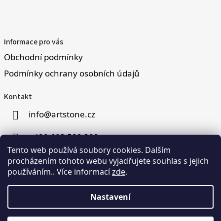
Informace pro vás
Obchodní podmínky
Podmínky ochrany osobních údajů
Kontakt
info
@
artstone.cz
+420 603 582 302
Tento web používá soubory cookies. Dalším
procházením tohoto webu vyjadřujete souhlas s jejich
používáním.. Více informací
zde
.
Nastavení
Vytvořil Martin Hromádka na systému Shoptet
Copyright 2026
Artstone
. Všechna práva vyhrazena.